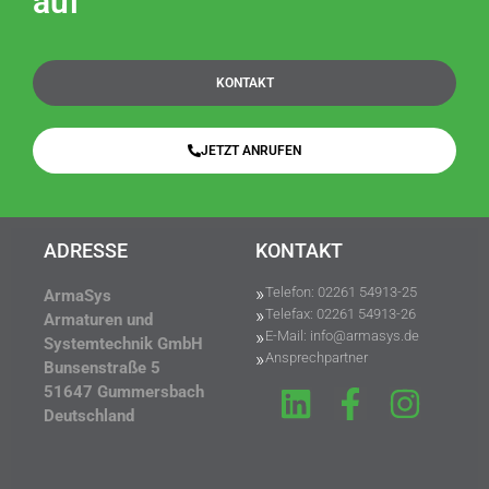
auf
KONTAKT
JETZT ANRUFEN
ADRESSE
KONTAKT
Telefon: 02261 54913-25
ArmaSys
Telefax: 02261 54913-26
Armaturen und
E-Mail: info@armasys.de
Systemtechnik GmbH
Ansprechpartner
Bunsenstraße 5
51647 Gummersbach
Deutschland