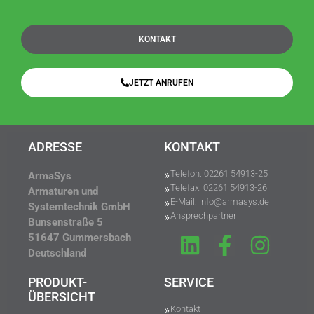
KONTAKT
JETZT ANRUFEN
ADRESSE
KONTAKT
Telefon: 02261 54913-25
ArmaSys
Telefax: 02261 54913-26
Armaturen und
E-Mail: info@armasys.de
Systemtechnik GmbH
Ansprechpartner
Bunsenstraße 5
51647 Gummersbach
Deutschland
PRODUKT-
SERVICE
ÜBERSICHT
Kontakt