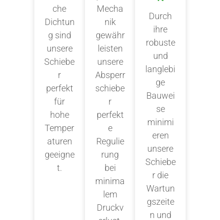
che
Mecha
Durch
Dichtun
nik
ihre
g sind
gewähr
robuste
unsere
leisten
und
Schiebe
unsere
langlebi
r
Absperr
ge
perfekt
schiebe
Bauwei
für
r
se
hohe
perfekt
minimi
Temper
e
eren
aturen
Regulie
unsere
geeigne
rung
Schiebe
t.
bei
r die
minima
Wartun
lem
gszeite
Druckv
n und