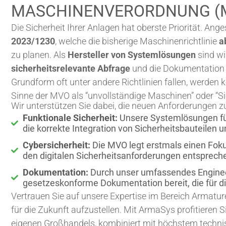
MASCHINENVERORDNUNG (
Die Sicherheit Ihrer Anlagen hat oberste Priorität. An
2023/1230
, welche die bisherige Maschinenrichtlinie
a
zu planen. Als
Hersteller von Systemlösungen
sind wi
sicherheitsrelevante Abfrage
und die Dokumentation 
Grundform oft unter andere Richtlinien fallen, werden 
Sinne der MVO als “unvollständige Maschinen” oder “Si
Wir unterstützen Sie dabei, die neuen Anforderungen zu
Funktionale Sicherheit:
Unsere Systemlösungen für
die korrekte Integration von Sicherheitsbauteilen 
Cybersicherheit:
Die MVO legt erstmals einen Foku
den digitalen Sicherheitsanforderungen entsprech
Dokumentation:
Durch unser umfassendes Engineerin
gesetzeskonforme Dokumentation bereit, die für di
Vertrauen Sie auf unsere Expertise im Bereich Armatur
für die Zukunft aufzustellen. Mit ArmaSys profitieren 
eigenen Großhandels, kombiniert mit höchstem tech