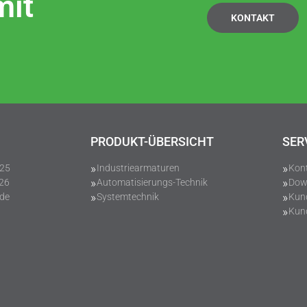
mit
KONTAKT
PRODUKT-ÜBERSICHT
SER
-25
Industriearmaturen
Kon
-26
Automatisierungs-Technik
Dow
.de
Systemtechnik
Kun
Kund