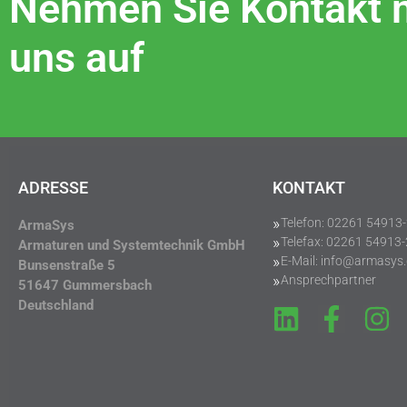
Nehmen Sie Kontakt 
uns auf
ADRESSE
KONTAKT
Telefon: 02261 54913
ArmaSys
Telefax: 02261 54913
Armaturen und Systemtechnik GmbH
E-Mail: info@armasys
Bunsenstraße 5
Ansprechpartner
51647 Gummersbach
Deutschland