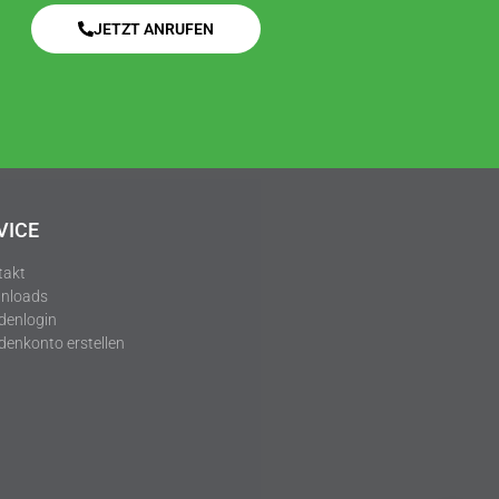
JETZT ANRUFEN
VICE
takt
nloads
denlogin
enkonto erstellen