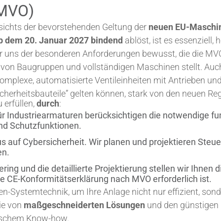
MVO)
gesichts der bevorstehenden Geltung der
neuen EU-Maschi
b dem 20. Januar 2027 bindend
ablöst, ist es essenziell
r uns der besonderen Anforderungen bewusst, die die MV
von Baugruppen und vollständigen Maschinen stellt. Auch
komplexe, automatisierte Ventileinheiten mit Antrieben un
cherheitsbauteile” gelten können, stark von den neuen Re
 erfüllen,
durch
:
 Industriearmaturen berücksichtigen die notwendige fun
und Schutzfunktionen.
s auf Cybersicherheit. Wir planen und projektieren Ste
en.
g und die detaillierte Projektierung stellen wir Ihnen d
e CE-Konformitätserklärung nach MVO erforderlich ist.
en-Systemtechnik, um Ihre Anlage nicht nur effizient, so
Sie von
maßgeschneiderten Lösungen
und den günstigen 
nischem Know-how.