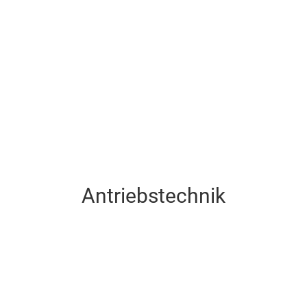
Verfahrens-technische
Armaturen
Antriebstechnik
Antriebstechnik